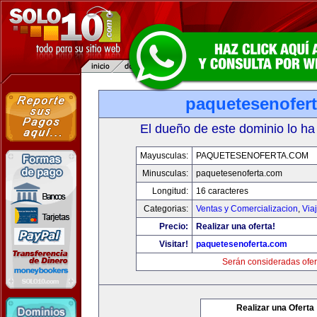
paquetesenofer
El dueño de este dominio lo ha
Mayusculas:
PAQUETESENOFERTA.COM
Minusculas:
paquetesenoferta.com
Longitud:
16 caracteres
Categorias:
Ventas y Comercializacion
,
Via
Precio:
Realizar una oferta!
Visitar!
paquetesenoferta.com
Serán consideradas ofer
Realizar una Oferta