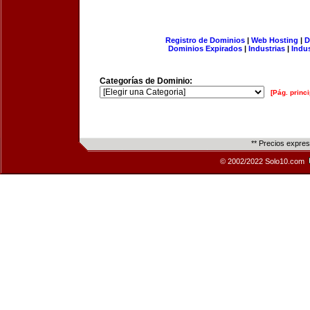
Registro de Dominios
|
Web Hosting
|
D
Dominios Expirados
|
Industrias
|
Indu
Categorías de Dominio:
[Pág. princi
** Precios expre
© 2002/2022 Solo10.com