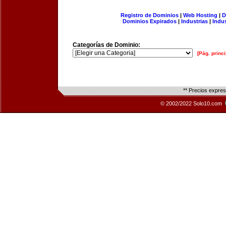
Registro de Dominios
|
Web Hosting
|
D
Dominios Expirados
|
Industrias
|
Indu
Categorías de Dominio:
[Pág. princi
** Precios expre
© 2002/2022 Solo10.com