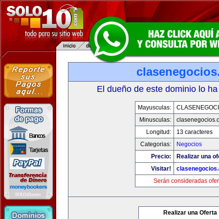
clasenegocios
El dueño de este dominio lo ha
Mayusculas:
CLASENEGOC
Minusculas:
clasenegocios.
Longitud:
13 caracteres
Categorias:
Negocios
Precio:
Realizar una of
Visitar!
clasenegocios
Serán consideradas ofer
Realizar una Oferta