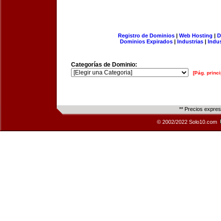
Registro de Dominios
|
Web Hosting
|
D
Dominios Expirados
|
Industrias
|
Indu
Categorías de Dominio:
[Pág. princi
** Precios expre
© 2002/2022 Solo10.com