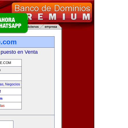
e.com
 puesto en Venta
E.COM
m
ias
,
Negocios
!
om
tas