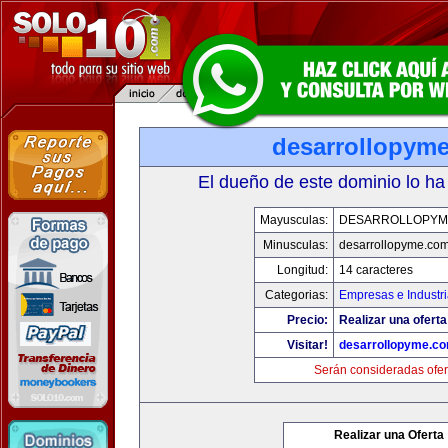
desarrollopym
El dueño de este dominio lo ha
Mayusculas:
DESARROLLOPYM
Minusculas:
desarrollopyme.co
Longitud:
14 caracteres
Categorias:
Empresas e Industr
Precio:
Realizar una oferta
Visitar!
desarrollopyme.c
Serán consideradas ofer
Realizar una Oferta