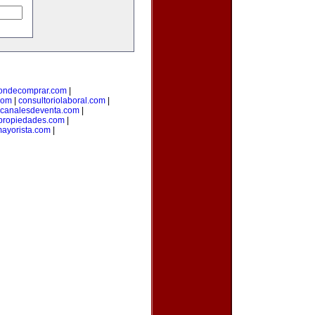
ondecomprar.com
|
com
|
consultoriolaboral.com
|
canalesdeventa.com
|
propiedades.com
|
ayorista.com
|