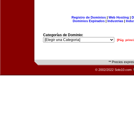
Registro de Dominios
|
Web Hosting
|
D
Dominios Expirados
|
Industrias
|
Indu
Categorías de Dominio:
[Pág. princi
** Precios expre
© 2002/2022 Solo10.com