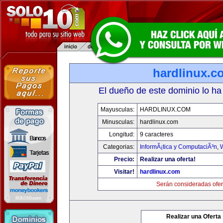
hardlinux.c
El dueño de este dominio lo ha
Mayusculas:
HARDLINUX.COM
Minusculas:
hardlinux.com
Longitud:
9 caracteres
Categorias:
InformÃ¡tica y ComputaciÃ³n
,
Precio:
Realizar una oferta!
Visitar!
hardlinux.com
Serán consideradas ofer
Realizar una Oferta