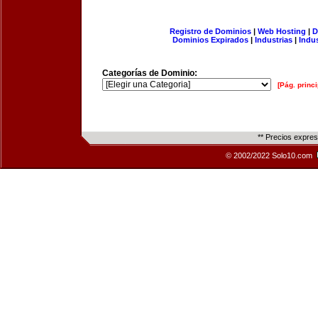
Registro de Dominios
|
Web Hosting
|
D
Dominios Expirados
|
Industrias
|
Indu
Categorías de Dominio:
[Pág. princi
** Precios expre
© 2002/2022 Solo10.com