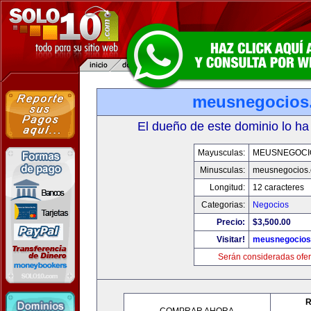
meusnegocios
El dueño de este dominio lo ha
Mayusculas:
MEUSNEGOCI
Minusculas:
meusnegocios
Longitud:
12 caracteres
Categorias:
Negocios
Precio:
$3,500.00
Visitar!
meusnegocios
Serán consideradas ofer
R