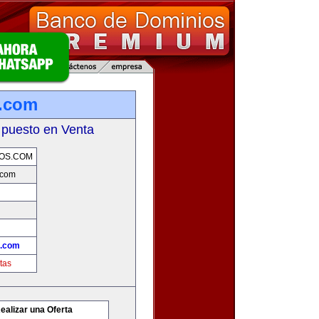
.com
 puesto en Venta
OS.COM
.com
.com
tas
ealizar una Oferta