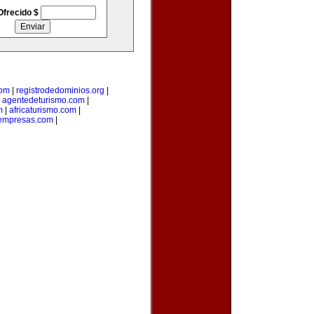
Ofrecido $
com
|
registrodedominios.org
|
|
agentedeturismo.com
|
m
|
africaturismo.com
|
nempresas.com
|