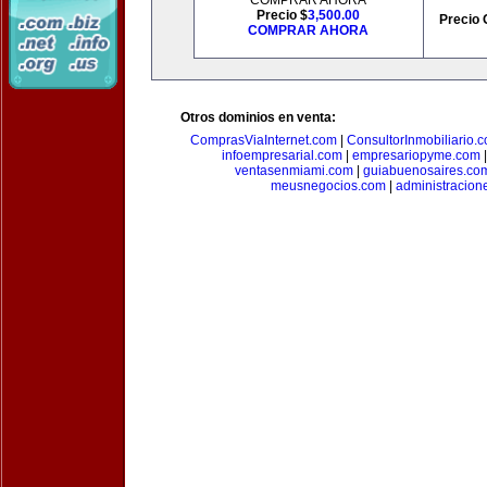
COMPRAR AHORA
Precio $
3,500.00
Precio 
COMPRAR AHORA
Otros dominios en venta:
ComprasViaInternet.com
|
ConsultorInmobiliario.
infoempresarial.com
|
empresariopyme.com
ventasenmiami.com
|
guiabuenosaires.co
meusnegocios.com
|
administracio