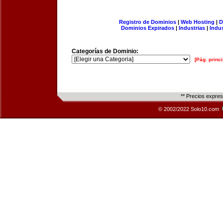
Registro de Dominios
|
Web Hosting
|
D
Dominios Expirados
|
Industrias
|
Indu
Categorías de Dominio:
[Pág. princi
** Precios expre
© 2002/2022 Solo10.com