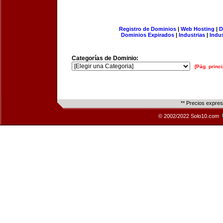
Registro de Dominios
|
Web Hosting
|
D
Dominios Expirados
|
Industrias
|
Indu
Categorías de Dominio:
[Pág. princi
** Precios expre
© 2002/2022 Solo10.com