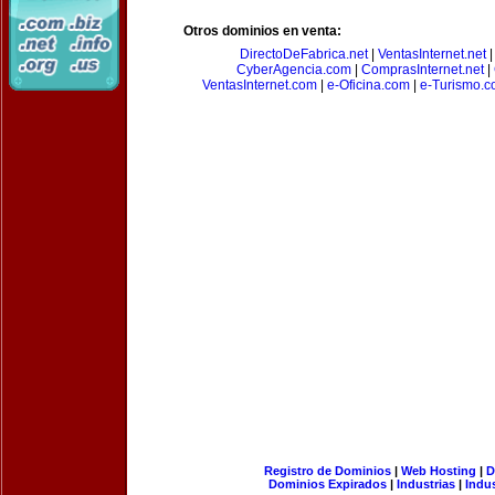
Otros dominios en venta:
DirectoDeFabrica.net
|
VentasInternet.net
CyberAgencia.com
|
ComprasInternet.net
|
VentasInternet.com
|
e-Oficina.com
|
e-Turismo.
Registro de Dominios
|
Web Hosting
|
D
Dominios Expirados
|
Industrias
|
Indu