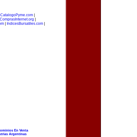
|
CatalogoPyme.com
|
ComprasInternet.org
|
com
|
IndicesBursatiles.com
|
ominios En Venta
strias Argentinas