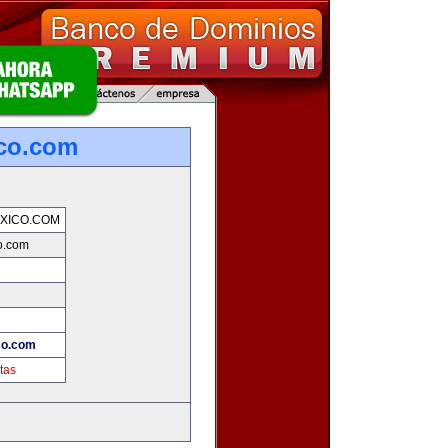
co.com
XICO.COM
o.com
co.com
tas