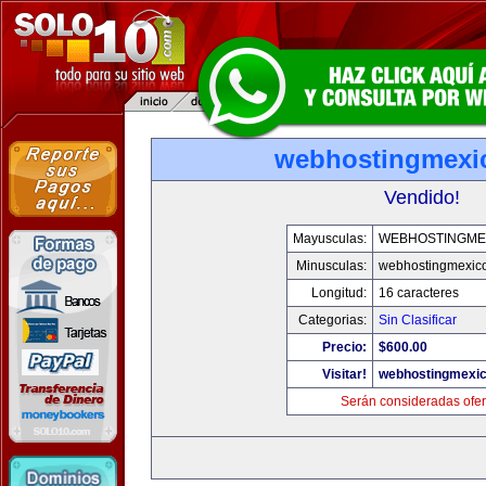
webhostingmexi
Vendido!
Mayusculas:
WEBHOSTINGME
Minusculas:
webhostingmexic
Longitud:
16 caracteres
Categorias:
Sin Clasificar
Precio:
$600.00
Visitar!
webhostingmexi
Serán consideradas ofer