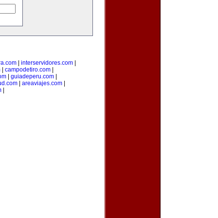
ra.com
|
interservidores.com
|
m
|
campodetiro.com
|
om
|
guiadeperu.com
|
ud.com
|
areaviajes.com
|
m
|