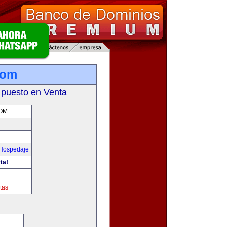
com
 puesto en Venta
OM
 Hospedaje
ta!
tas