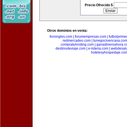
Precio Ofrecido $
Otros dominios en venta:
foroingles.com
|
forumempresas.com
|
futbolprime
redmercadeo.com
|
tunegocioencasa.co
compratuhosting.com
|
ganadineroahora.c
destinodeviaje.com
|
e-loteria.com
|
webdesal
hotelesyhospedaje.co