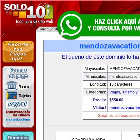
mendozavacatio
El dueño de este dominio lo ha
Mayusculas:
MENDOZAVACAT
Minusculas:
mendozavacation
Longitud:
16 caracteres
Categorias:
Viajes,Turismo y
Precio:
$550.00
Visitar!
mendozavacatio
Serán consideradas ofer
R