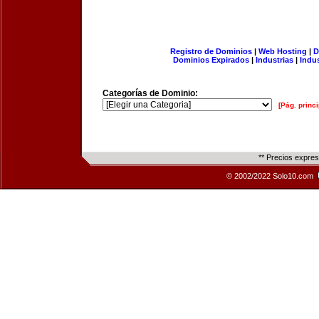
Registro de Dominios
|
Web Hosting
|
D
Dominios Expirados
|
Industrias
|
Indu
Categorías de Dominio:
[Pág. princi
** Precios expre
© 2002/2022 Solo10.com