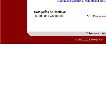
Dominios Expirados
|
Industrias
|
Indu
Categorías de Dominio:
[Pág. princi
** Precios expre
© 2002/2022 Solo10.com