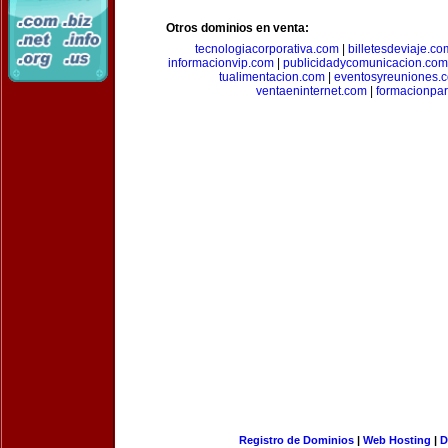
Otros dominios en venta:
tecnologiacorporativa.com
|
billetesdeviaje.co
informacionvip.com
|
publicidadycomunicacion.com
tualimentacion.com
|
eventosyreuniones.
ventaeninternet.com
|
formacionpa
Registro de Dominios
|
Web Hosting
|
D