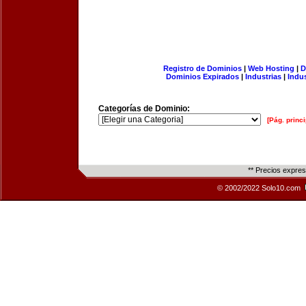
Registro de Dominios
|
Web Hosting
|
D
Dominios Expirados
|
Industrias
|
Indu
Categorías de Dominio:
[Pág. princi
** Precios expre
© 2002/2022 Solo10.com