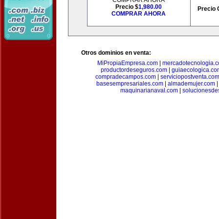
COMPRAR AHORA
Precio $
1,980.00
Precio 
COMPRAR AHORA
Otros dominios en venta:
MiPropiaEmpresa.com
|
mercadotecnologia.
productordeseguros.com
|
guiaecologica.co
compradecampos.com
|
serviciopostventa.co
basesempresariales.com
|
almademujer.com
maquinarianaval.com
|
solucionesde