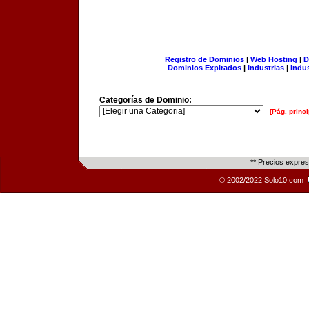
Registro de Dominios
|
Web Hosting
|
D
Dominios Expirados
|
Industrias
|
Indu
Categorías de Dominio:
[Pág. princi
** Precios expre
© 2002/2022 Solo10.com