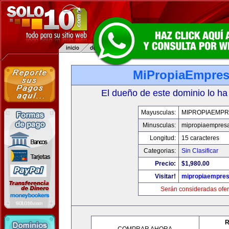
MiPropiaEmpre
El dueño de este dominio lo ha
Mayusculas:
MIPROPIAEMPR
Minusculas:
mipropiaempres
Longitud:
15 caracteres
Categorias:
Sin Clasificar
Precio:
$1,980.00
Visitar!
mipropiaempre
Serán consideradas ofer
R