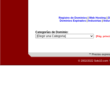
Registro de Dominios
|
Web Hosting
|
D
Dominios Expirados
|
Industrias
|
Indu
Categorías de Dominio:
[Pág. princi
** Precios expre
© 2002/2022 Solo10.com