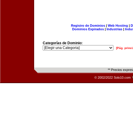
Registro de Dominios
|
Web Hosting
|
D
Dominios Expirados
|
Industrias
|
Indu
Categorías de Dominio:
[Pág. princi
** Precios expre
© 2002/2022 Solo10.com