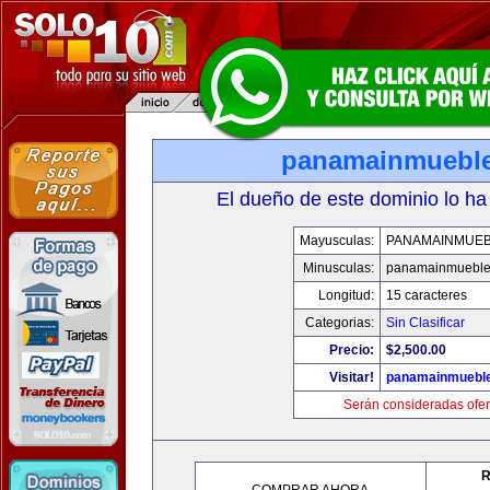
panamainmuebl
El dueño de este dominio lo ha
Mayusculas:
PANAMAINMUE
Minusculas:
panamainmueble
Longitud:
15 caracteres
Categorias:
Sin Clasificar
Precio:
$2,500.00
Visitar!
panamainmuebl
Serán consideradas ofer
R