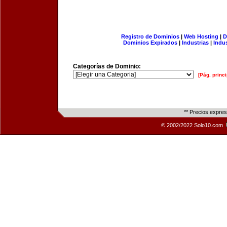
Registro de Dominios
|
Web Hosting
|
D
Dominios Expirados
|
Industrias
|
Indu
Categorías de Dominio:
[Pág. princi
** Precios expre
© 2002/2022 Solo10.com