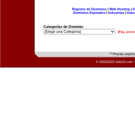
Registro de Dominios
|
Web Hosting
|
D
Dominios Expirados
|
Industrias
|
Indu
Categorías de Dominio:
[Pág. princi
** Precios expre
© 2002/2022 Solo10.com