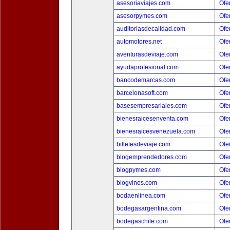
asesoriaviajes.com
Ofer
asesorpymes.com
Ofer
auditoriasdecalidad.com
Ofer
automotores.net
Ofer
aventurasdeviaje.com
Ofer
ayudaprofesional.com
Ofer
bancodemarcas.com
Ofer
barcelonasoft.com
Ofer
basesempresariales.com
Ofer
bienesraicesenventa.com
Ofer
bienesraicesvenezuela.com
Ofer
billetesdeviaje.com
Ofer
blogemprendedores.com
Ofer
blogpymes.com
Ofer
blogvinos.com
Ofer
bodaenlinea.com
Ofer
bodegasargentina.com
Ofer
bodegaschile.com
Ofer