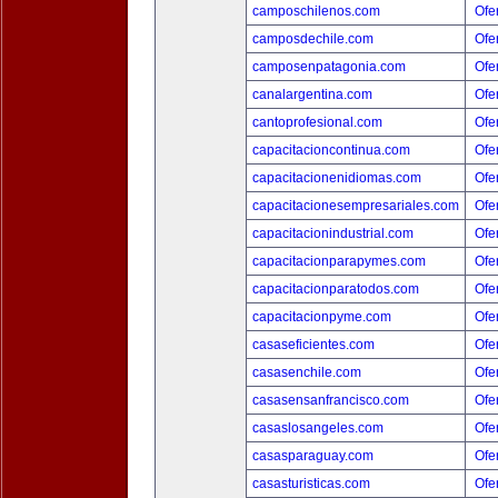
camposchilenos.com
Ofer
camposdechile.com
Ofer
camposenpatagonia.com
Ofer
canalargentina.com
Ofer
cantoprofesional.com
Ofer
capacitacioncontinua.com
Ofer
capacitacionenidiomas.com
Ofer
capacitacionesempresariales.com
Ofer
capacitacionindustrial.com
Ofer
capacitacionparapymes.com
Ofer
capacitacionparatodos.com
Ofer
capacitacionpyme.com
Ofer
casaseficientes.com
Ofer
casasenchile.com
Ofer
casasensanfrancisco.com
Ofer
casaslosangeles.com
Ofer
casasparaguay.com
Ofer
casasturisticas.com
Ofer