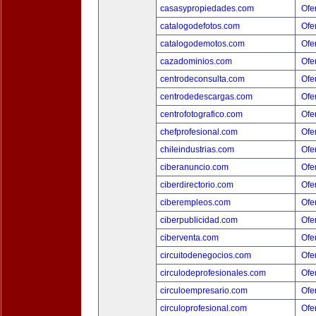
casasypropiedades.com
Ofer
catalogodefotos.com
Ofer
catalogodemotos.com
Ofer
cazadominios.com
Ofer
centrodeconsulta.com
Ofer
centrodedescargas.com
Ofer
centrofotografico.com
Ofer
chefprofesional.com
Ofer
chileindustrias.com
Ofer
ciberanuncio.com
Ofer
ciberdirectorio.com
Ofer
ciberempleos.com
Ofer
ciberpublicidad.com
Ofer
ciberventa.com
Ofer
circuitodenegocios.com
Ofer
circulodeprofesionales.com
Ofer
circuloempresario.com
Ofer
circuloprofesional.com
Ofer