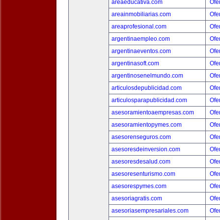
areaeducativa.com
Ofer
areainmobiliarias.com
Ofer
areaprofesional.com
Ofer
argentinaempleo.com
Ofer
argentinaeventos.com
Ofer
argentinasoft.com
Ofer
argentinosenelmundo.com
Ofer
articulosdepublicidad.com
Ofer
articulosparapublicidad.com
Ofer
asesoramientoaempresas.com
Ofer
asesoramientopymes.com
Ofer
asesorenseguros.com
Ofer
asesoresdeinversion.com
Ofer
asesoresdesalud.com
Ofer
asesoresenturismo.com
Ofer
asesorespymes.com
Ofer
asesoriagratis.com
Ofer
asesoriasempresariales.com
Ofer