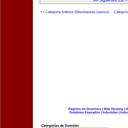
Ver Siguientes 150 >
<< Categoria Anterior (Miscelaneas (varios))
Categori
Registro de Dominios
|
Web Hosting
|
D
Dominios Expirados
|
Industrias
|
Indu
Categorías de Dominio: