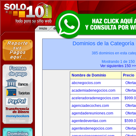
Dominios de la Categoría
385 dominios en esta categ
Mostrando 1 de 150
Ver siguientes 150 >>
Nombre de Dominio
Precio
abcnegocios.com
Oferta
academiadenegocios.com
Oferta
aceleradoradenegocios.com
$999.
agenciadecoches.com
Oferta
agendadereuniones.com
Oferta
agentedeventas.com
$599.
agentesdenegocios.com
Oferta