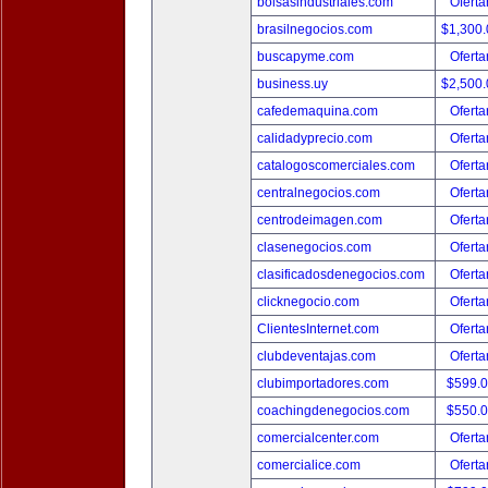
bolsasindustriales.com
Oferta
brasilnegocios.com
$1,300
buscapyme.com
Oferta
business.uy
$2,500
cafedemaquina.com
Oferta
calidadyprecio.com
Oferta
catalogoscomerciales.com
Oferta
centralnegocios.com
Oferta
centrodeimagen.com
Oferta
clasenegocios.com
Oferta
clasificadosdenegocios.com
Oferta
clicknegocio.com
Oferta
ClientesInternet.com
Oferta
clubdeventajas.com
Oferta
clubimportadores.com
$599.
coachingdenegocios.com
$550.
comercialcenter.com
Oferta
comercialice.com
Oferta